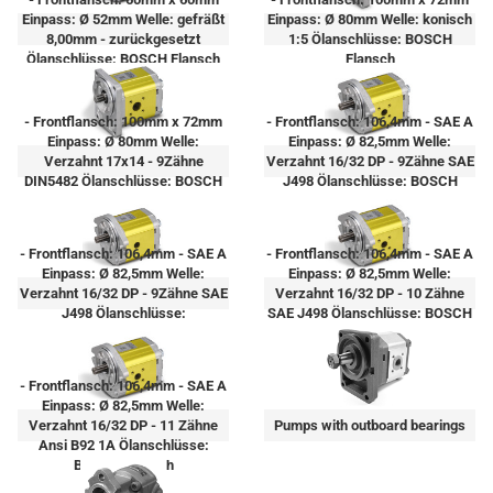
Einpass: Ø 52mm Welle: gefräßt
Einpass: Ø 80mm Welle: konisch
8,00mm - zurückgesetzt
1:5 Ölanschlüsse: BOSCH
Ölanschlüsse: BOSCH Flansch
Flansch
- Frontflansch: 100mm x 72mm
- Frontflansch: 106,4mm - SAE A
Einpass: Ø 80mm Welle:
Einpass: Ø 82,5mm Welle:
Verzahnt 17x14 - 9Zähne
Verzahnt 16/32 DP - 9Zähne SAE
DIN5482 Ölanschlüsse: BOSCH
J498 Ölanschlüsse: BOSCH
Flansch
Flansch
- Frontflansch: 106,4mm - SAE A
- Frontflansch: 106,4mm - SAE A
Einpass: Ø 82,5mm Welle:
Einpass: Ø 82,5mm Welle:
Verzahnt 16/32 DP - 9Zähne SAE
Verzahnt 16/32 DP - 10 Zähne
J498 Ölanschlüsse:
SAE J498 Ölanschlüsse: BOSCH
Innengewinde
Flansch
- Frontflansch: 106,4mm - SAE A
Einpass: Ø 82,5mm Welle:
Verzahnt 16/32 DP - 11 Zähne
Pumps with outboard bearings
Ansi B92 1A Ölanschlüsse:
BOSCH Flansch