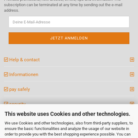
subscription can be terminated at any time by sending out the e-mail
address.
Help & contact
Informationen
pay safely
security
This website uses Cookies and other technologies.
categories
We use Cookies and other technologies, also from third-party suppliers, to
ensure the basic functionalities and analyze the usage of our website in
your personal page
order to provide you with the best shopping experience possible. You can