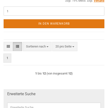
zzgl. 19% MwSt. zzgl.
Versand
IN DEN WARENKORB
Sortieren nach
pro Seite
Sortieren nach
20 pro Seite
1
1
bis
12
(von insgesamt
12
)
Erweiterte Suche
Erweiterte