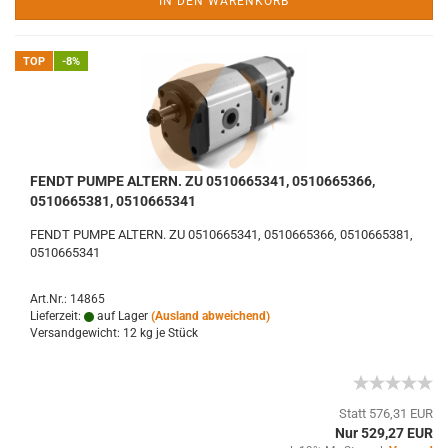
IN DEN WARENKORB
TOP
-8%
FENDT PUMPE ALTERN. ZU 0510665341, 0510665366,
0510665381, 0510665341
FENDT PUMPE ALTERN. ZU 0510665341, 0510665366, 0510665381,
0510665341
Art.Nr.: 14865
Lieferzeit:
auf Lager
(Ausland abweichend)
Versandgewicht:
12
kg je Stück
Statt 576,31 EUR
Nur 529,27 EUR