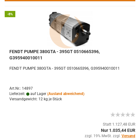
-8%
FENDT PUMPE 380GTA - 395GT 0510665396,
G395940010011
FENDT PUMPE 380GTA - 395GT 0510665396, G395940010011
Art.Nr.: 14897
Lieferzeit:
auf Lager
(Ausland abweichend)
Versandgewicht:
12
kg je Stück
Statt 1.127,48 EUR
Nur 1.035,44 EUR
zzgl. 19% MwSt. zzgl.
Versand