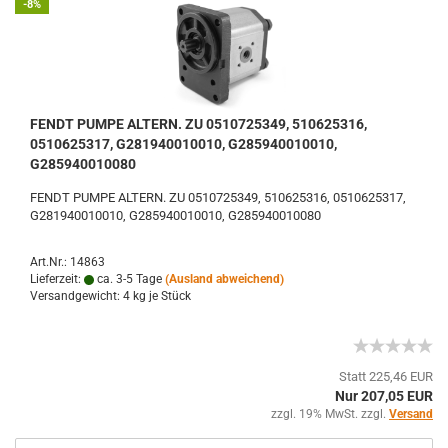
-8%
FENDT PUMPE ALTERN. ZU 0510725349, 510625316,
0510625317, G281940010010, G285940010010,
G285940010080
FENDT PUMPE ALTERN. ZU 0510725349, 510625316, 0510625317,
G281940010010, G285940010010, G285940010080
Art.Nr.: 14863
Lieferzeit:
ca. 3-5 Tage
(Ausland abweichend)
Versandgewicht:
4
kg je Stück
Statt 225,46 EUR
Nur 207,05 EUR
zzgl. 19% MwSt. zzgl.
Versand