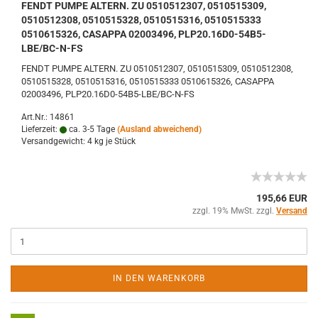
FENDT PUMPE ALTERN. ZU 0510512307, 0510515309,
0510512308, 0510515328, 0510515316, 0510515333
0510615326, CASAPPA 02003496, PLP20.16D0-54B5-
LBE/BC-N-FS
FENDT PUMPE ALTERN. ZU 0510512307, 0510515309, 0510512308,
0510515328, 0510515316, 0510515333 0510615326, CASAPPA
02003496, PLP20.16D0-54B5-LBE/BC-N-FS
Art.Nr.: 14861
Lieferzeit:
ca. 3-5 Tage
(Ausland abweichend)
Versandgewicht:
4
kg je Stück
195,66 EUR
zzgl. 19% MwSt. zzgl.
Versand
IN DEN WARENKORB