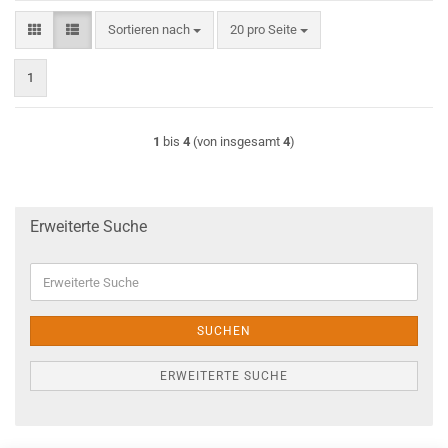
Sortieren nach
pro Seite
Sortieren nach
20 pro Seite
1
1
bis
4
(von insgesamt
4
)
Erweiterte Suche
Erweiterte
Suche
SUCHEN
ERWEITERTE SUCHE