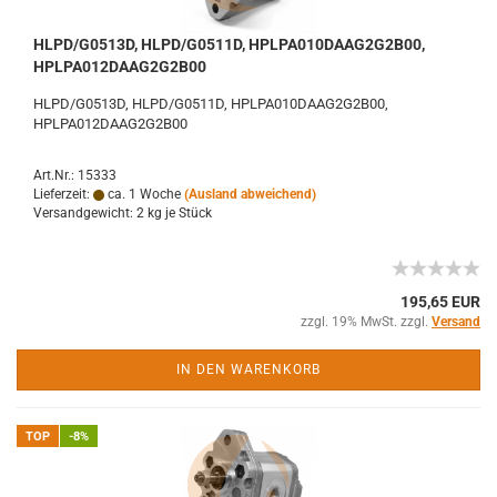
HLPD/G0513D, HLPD/G0511D, HPLPA010DAAG2G2B00,
HPLPA012DAAG2G2B00
HLPD/G0513D, HLPD/G0511D, HPLPA010DAAG2G2B00,
HPLPA012DAAG2G2B00
Art.Nr.: 15333
Lieferzeit:
ca. 1 Woche
(Ausland abweichend)
Versandgewicht:
2
kg je Stück
195,65 EUR
zzgl. 19% MwSt. zzgl.
Versand
IN DEN WARENKORB
TOP
-8%