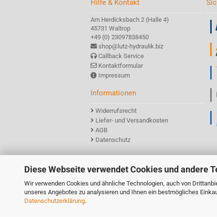
Hilfe & Kontakt
Sic
Am Herdicksbach 2 (Halle 4)
45731 Waltrop
+49 (0) 23097838450
shop@lutz-hydraulik.biz
Callback Service
Kontaktformular
Impressum
Informationen
Widerrufsrecht
Liefer- und Versandkosten
AGB
Datenschutz
Diese Webseite verwendet Cookies und andere T
Ab EUR 150,00 Bruttoauftragswert versa
Wir verwenden Cookies und ähnliche Technologien, auch von Drittanbie
unseres Angebotes zu analysieren und Ihnen ein bestmögliches Einkauf
Datenschutzerklärung
.