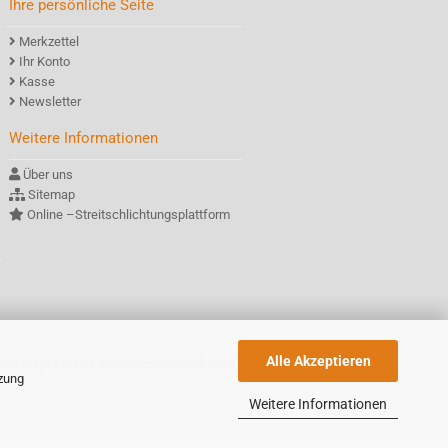
Ihre persönliche Seite
Merkzettel
Ihr Konto
Kasse
Newsletter
Weitere Informationen
Über uns
Sitemap
Online –Streitschlichtungsplattform
Alle Akzeptieren
kontakt per eMail: info@lutz-hydraulik.com
tzung
Weitere Informationen