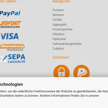
her zahlen
Kategorien
Pumpen
Motoren
Ventile
Aggregate
Druckspeicher
Filtration
Hydrostat
Zahnradmengenteiler
Zubehör
Sicherheit
echnologien
ndkostenfrei innerhalb Deutschland.
Für eine Lieferung in weitere Länder bitte 
tern, um die ordentliche Funktionsweise der Website zu gewährleisten, die Nu
Alle Preise sind inkl. MwSt., zzgl.
Versandkosten
|
Impressum
serlebnis bieten zu können. Weitere Informationen finden Sie in unserer
Shoplösung by
Gambio.de
©2013 - 2017
Gambio Templates xycons.de
Cookie Einstellungen