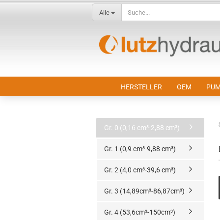
Alle
HERSTELLER
OEM
PUM
Gr. 0 (0,16 cm³-2,88 cm³)
Gr. 1 (0,9 cm³-9,88 cm³)
Gr. 2 (4,0 cm³-39,6 cm³)
Gr. 3 (14,89cm³-86,87cm³)
Gr. 4 (53,6cm³-150cm³)