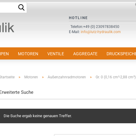
Suche...
Sprache auswählen
HOTLINE
Telefon:+49 (0) 23097838450
E-Mail:
info@lutz-hydraulik.com
E-Mail
Passwort
PEN
MOTOREN
VENTILE
AGGREGATE
DRUCKSPEICH
»
»
»
Startseite
Motoren
Außenzahnradmotoren
Gr. 0 (0,16 cm³-2,88 cm³)
Konto erstellen
Erweiterte Suche
Passwort vergessen?
Die Suche ergab keine genauen Treffer.