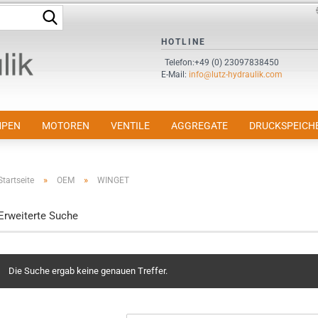
Suche...
Sprache auswählen
HOTLINE
Telefon:+49 (0) 23097838450
E-Mail:
info@lutz-hydraulik.com
E-Mail
Passwort
PEN
MOTOREN
VENTILE
AGGREGATE
DRUCKSPEICH
»
»
Startseite
OEM
WINGET
Konto erstellen
Erweiterte Suche
Passwort vergessen?
Die Suche ergab keine genauen Treffer.