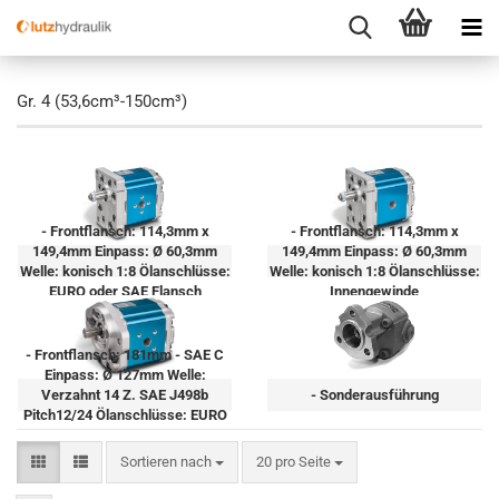
Gr. 4 (53,6cm³-150cm³)
- Frontflansch: 114,3mm x
- Frontflansch: 114,3mm x
149,4mm Einpass: Ø 60,3mm
149,4mm Einpass: Ø 60,3mm
Welle: konisch 1:8 Ölanschlüsse:
Welle: konisch 1:8 Ölanschlüsse:
EURO oder SAE Flansch
Innengewinde
- Frontflansch: 181mm - SAE C
Einpass: Ø 127mm Welle:
Verzahnt 14 Z. SAE J498b
- Sonderausführung
Pitch12/24 Ölanschlüsse: EURO
oder SAE
Sortieren nach
pro Seite
Sortieren nach
20 pro Seite