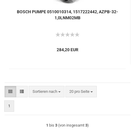
BOSCH PUMPE 0510010314, 1517222442, AZPB-32-
1,0LNM02MB
284,20 EUR
Sortieren nach
pro Seite
Sortieren nach
20 pro Seite
1
1
bis
3
(von insgesamt
3
)