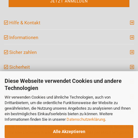
Hilfe & Kontakt
Informationen
Sicher zahlen
Sicherheit
Diese Webseite verwendet Cookies und andere
Kategorien
Technologien
Ihre persönliche Seite
Wir verwenden Cookies und ähnliche Technologien, auch von
Drittanbietern, um die ordentliche Funktionsweise der Website zu
gewährleisten, die Nutzung unseres Angebotes zu analysieren und Ihnen
Weitere Informationen
ein bestmögliches Einkaufserlebnis bieten zu können. Weitere
Informationen finden Sie in unserer
Datenschutzerklärung
.
Ab EUR 150,00 Bruttoauftragswert versandkostenfrei innerhalb Deutschland.
Alle Akzeptieren
Für eine Lieferung in weitere Länder bitte kontakt per eMail: info@lutz-