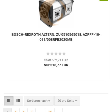
BOSCH-REXROTH ALTERN. ZU 0510565018, AZPFF-10-
011/008RFB2020MB
Statt 562,71 EUR
Nur 516,77 EUR
Sortieren nach
pro Seite
Sortieren nach
20 pro Seite