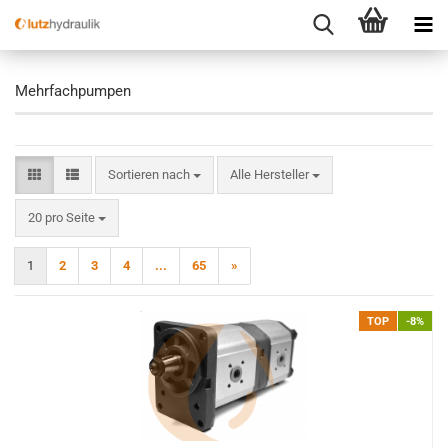
Mehrfachpumpen
Sortieren nach
Sortieren nach
Alle Hersteller
pro Seite
20 pro Seite
1
2
3
4
...
65
»
TOP
-8%