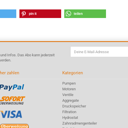
pin it
teilen
s und Infos. Das Abo kann jederzeit
werden.
her zahlen
Kategorien
Pumpen
Motoren
Ventile
Aggregate
Druckspeicher
Filtration
Hydrostat
Zahnradmengenteiler