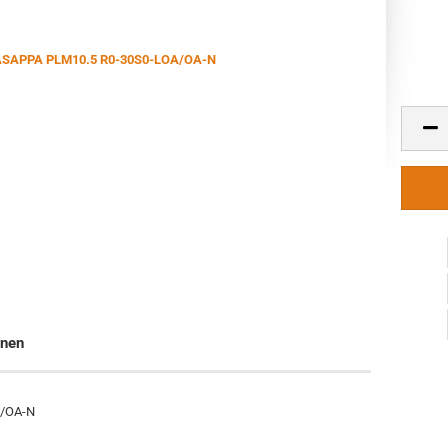
onen
A/OA-N