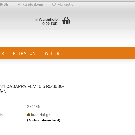
DE
Kundenlogin
Merkzettel
Ihr Warenkorb
0,00 EUR
ER
FILTRATION
WEITERE
21 CASAPPA PLM10.5 R0-30S0-
A-N
276436
it:
kurzfristig *
(Ausland abweichend)