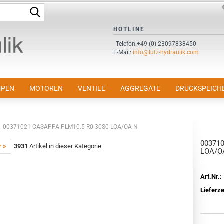
Suche...
Sprache auswählen
HOTLINE
Telefon:+49 (0) 23097838450
E-Mail:
info@lutz-hydraulik.com
E-Mail
Passwort
PEN
MOTOREN
VENTILE
AGGREGATE
DRUCKSPEICH
00371021 CASAPPA PLM10.5 R0-30S0-LOA/OA-N
003710
Konto erstellen
r »
3931
Artikel in dieser Kategorie
LOA/O
Passwort vergessen?
Art.Nr.:
Lieferze