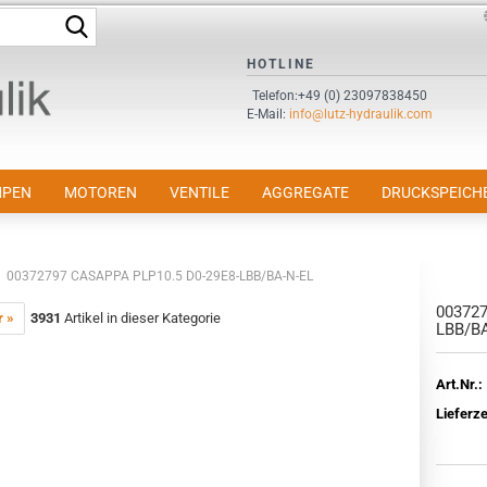
Suche...
Sprache auswählen
HOTLINE
Telefon:+49 (0) 23097838450
E-Mail:
info@lutz-hydraulik.com
E-Mail
Passwort
PEN
MOTOREN
VENTILE
AGGREGATE
DRUCKSPEICH
00372797 CASAPPA PLP10.5 D0-29E8-LBB/BA-N-EL
003727
Konto erstellen
r »
3931
Artikel in dieser Kategorie
LBB/B
Passwort vergessen?
Art.Nr.:
Lieferze