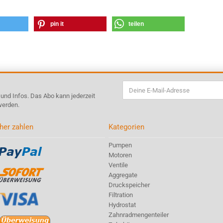
pin it
teilen
s und Infos. Das Abo kann jederzeit
werden.
her zahlen
Kategorien
Pumpen
Motoren
Ventile
Aggregate
Druckspeicher
Filtration
Hydrostat
Zahnradmengenteiler