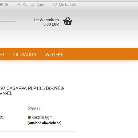
DE
Kundenlogin
Merkzettel
Ihr Warenkorb
0,00 EUR
ER
FILTRATION
WEITERE
97 CASAPPA PLP10.5 D0-29E8-
A-N-EL
276611
it:
kurzfristig *
(Ausland abweichend)