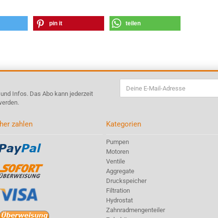
pin it
teilen
s und Infos. Das Abo kann jederzeit
werden.
her zahlen
Kategorien
Pumpen
Motoren
Ventile
Aggregate
Druckspeicher
Filtration
Hydrostat
Zahnradmengenteiler