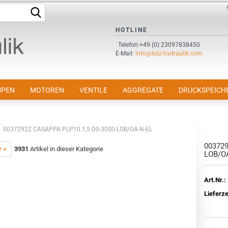
Suche...
Sprache auswählen
HOTLINE
Telefon:+49 (0) 23097838450
E-Mail:
info@lutz-hydraulik.com
E-Mail
Passwort
PEN
MOTOREN
VENTILE
AGGREGATE
DRUCKSPEICH
0037292Z CASAPPA PLP10.1,5 D0-30S0-LOB/OA-N-EL
003729
Konto erstellen
r »
3931
Artikel in dieser Kategorie
LOB/O
Passwort vergessen?
Art.Nr.:
Lieferze