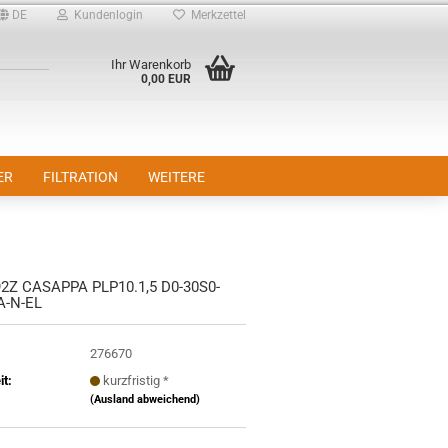
DE
Kundenlogin
Merkzettel
Ihr Warenkorb
0,00 EUR
ER
FILTRATION
WEITERE
2Z CASAPPA PLP10.1,5 D0-30S0-
A-N-EL
276670
it:
kurzfristig *
(Ausland abweichend)