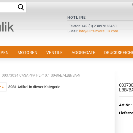
Suche...
Sprache auswählen
HOTLINE
Telefon:+49 (0) 23097838450
E-Mail:
info@lutz-hydraulik.com
E-Mail
Passwort
PEN
MOTOREN
VENTILE
AGGREGATE
DRUCKSPEICH
00373034 CASAPPA PLP10.1 S0-86E7-LBB/BA-N
003730
Konto erstellen
r »
3931
Artikel in dieser Kategorie
LBB/B
Passwort vergessen?
Art.Nr.:
Lieferze