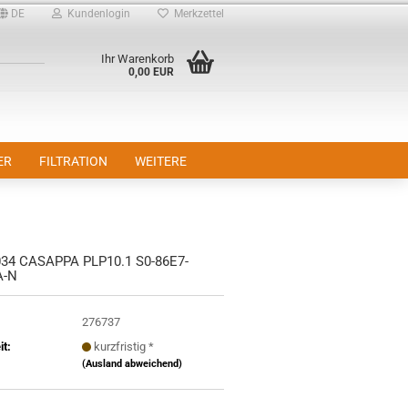
DE
Kundenlogin
Merkzettel
Ihr Warenkorb
0,00 EUR
ER
FILTRATION
WEITERE
34 CASAPPA PLP10.1 S0-86E7-
A-N
276737
it:
kurzfristig *
(Ausland abweichend)