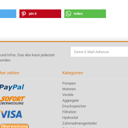
pin it
teilen
s und Infos. Das Abo kann jederzeit
werden.
her zahlen
Kategorien
Pumpen
Motoren
Ventile
Aggregate
Druckspeicher
Filtration
Hydrostat
Zahnradmengenteiler