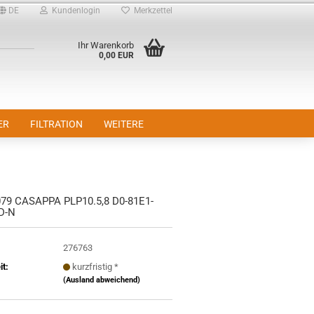
DE
Kundenlogin
Merkzettel
Ihr Warenkorb
0,00 EUR
ER
FILTRATION
WEITERE
79 CASAPPA PLP10.5,8 D0-81E1-
D-N
276763
it:
kurzfristig *
(Ausland abweichend)