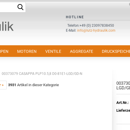
Suche...
Sprache auswählen
HOTLINE
Telefon:+49 (0) 23097838450
E-Mail:
info@lutz-hydraulik.com
E-Mail
Passwort
PEN
MOTOREN
VENTILE
AGGREGATE
DRUCKSPEICH
00373079 CASAPPA PLP10.5,8 D0-81E1-LGD/GD-N
003730
Konto erstellen
r »
3931
Artikel in dieser Kategorie
LGD/G
Passwort vergessen?
Art.Nr.:
Lieferze