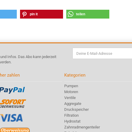
pin it
teilen
s und Infos. Das Abo kann jederzeit
werden.
her zahlen
Kategorien
Pumpen
Motoren
Ventile
Aggregate
Druckspeicher
Filtration
Hydrostat
Zahnradmengenteiler