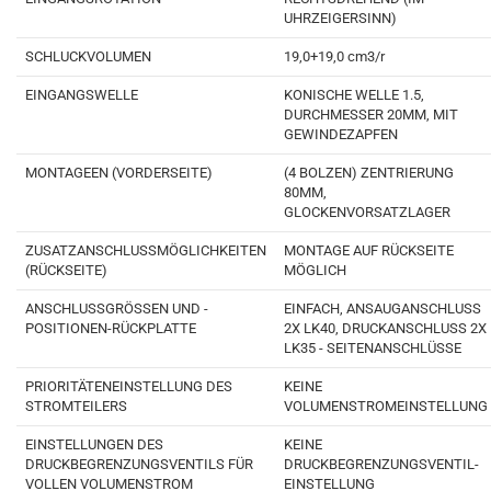
UHRZEIGERSINN)
SCHLUCKVOLUMEN
19,0+19,0
cm3/r
EINGANGSWELLE
KONISCHE WELLE 1.5,
DURCHMESSER 20MM, MIT
GEWINDEZAPFEN
MONTAGEEN (VORDERSEITE)
(4 BOLZEN) ZENTRIERUNG
80MM,
GLOCKENVORSATZLAGER
ZUSATZANSCHLUSSMÖGLICHKEITEN
MONTAGE AUF RÜCKSEITE
(RÜCKSEITE)
MÖGLICH
ANSCHLUSSGRÖSSEN UND -
EINFACH, ANSAUGANSCHLUSS
POSITIONEN-RÜCKPLATTE
2X LK40,
DRUCKANSCHLUSS
2X
LK35
- SEITENANSCHLÜSSE
PRIORITÄTENEINSTELLUNG DES
KEINE
STROMTEILERS
VOLUMENSTROMEINSTELLUNG
EINSTELLUNGEN DES
KEINE
DRUCKBEGRENZUNGSVENTILS FÜR
DRUCKBEGRENZUNGSVENTIL-
VOLLEN VOLUMENSTROM
EINSTELLUNG