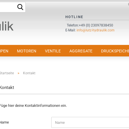
Suche...
Sprache auswählen
HOTLINE
Telefon:+49 (0) 23097838450
E-Mail:
info@lutz-hydraulik.com
E-Mail
Passwort
PEN
MOTOREN
VENTILE
AGGREGATE
DRUCKSPEICH
»
Startseite
Kontakt
Konto erstellen
Kontakt
Passwort vergessen?
Füge hier deine Kontaktinformationen ein.
Name